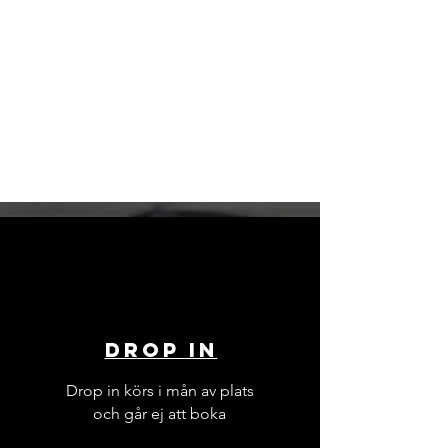
Drop in
Drop in körs i mån av plats
och går ej att boka