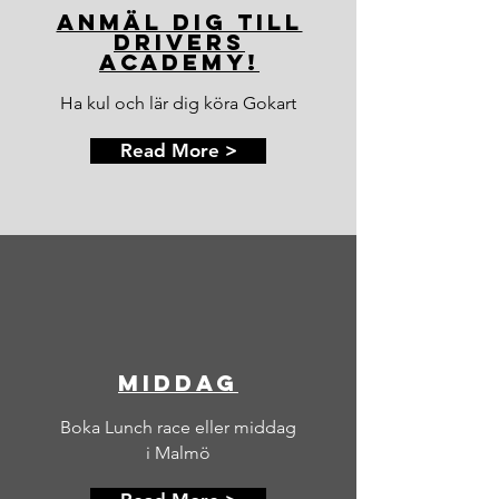
Anmäl dig till
Drivers
Academy!
Ha kul och lär dig köra Gokart
Read More >
Middag
Boka Lunch race eller middag
i Malmö