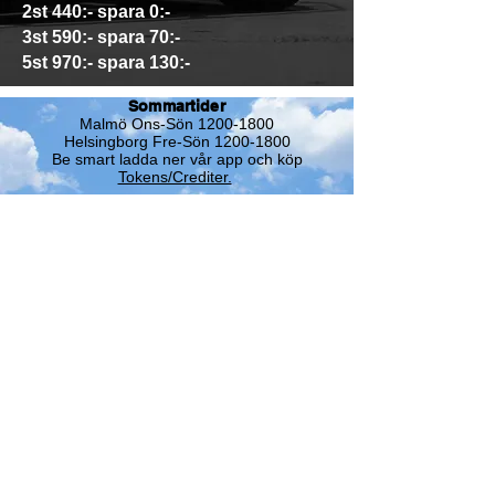
2st 440:- spara 0:-
3st 590:- spara 70:-
5st 970:- spara 130:-
Sommartider
Malmö Ons-Sön
1200-1800
Helsingborg Fre-Sön 1200-1800
Be smart ladda ner vår app och köp
Tokens/Crediter.