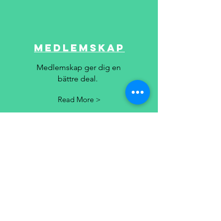
Medlemskap
Medlemskap ger dig en
bättre deal.
Read More >
ÅBNINGSTIDER DROP IN
Drop in tider kan findes i kalenderen.
Gokartcity Malmø
ons-fre
1400-1900
Lør 1100-1900
Søn 1200-1900
Gokartcity Helsingborg