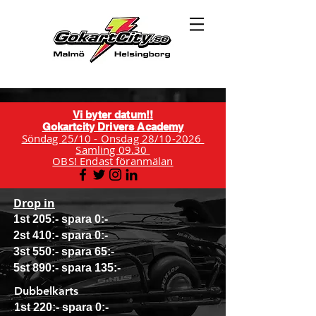
Vi byter datum!!
Gokartcity Drivers Academy
Söndag 25/10 - Onsdag 28/10-2026
Samling 09.30
OBS! Endast föranmälan
Drop in
1st 205:- spara 0:-
2st 410:- spara 0:-
3st 550:- spara 65:-
5st 890:- spara 135:-
Dubbelkarts
1st 220:- spara 0:-