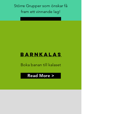
Större Grupper som önskar få
fram ett vinnande lag!
Boka Malmö
Boka Helsingborg
Barnkalas
Boka banan till kalaset
Read More >